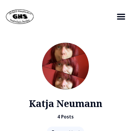
Search
for
Blog
Katja Neumann
4 Posts